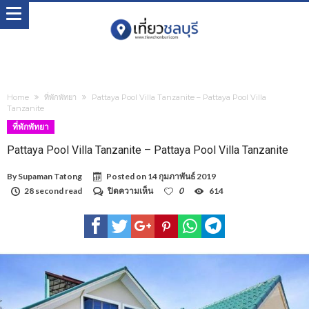
Home
ที่พักพัทยา
Pattaya Pool Villa Tanzanite – Pattaya Pool Villa
Tanzanite
ที่พักพัทยา
Pattaya Pool Villa Tanzanite – Pattaya Pool Villa Tanzanite
By
Supaman Tatong
Posted on
14 กุมภาพันธ์ 2019
บน
28 second read
ปิดความเห็น
0
614
Pattaya
Pool
Villa
Tanzanite
–
Pattaya
Pool
Villa
Tanzanite