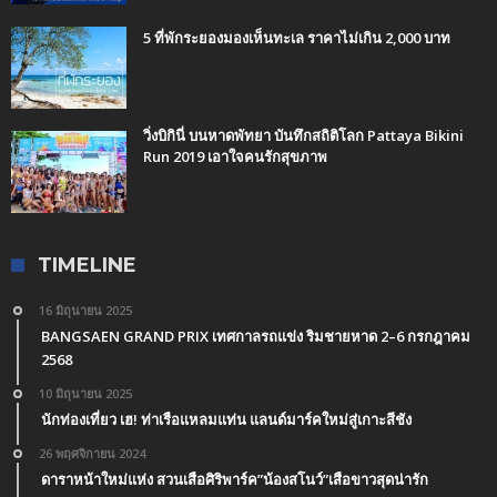
5 ที่พักระยองมองเห็นทะเล ราคาไม่เกิน 2,000 บาท
วิ่งบิกินี่ บนหาดพัทยา บันทึกสถิติโลก Pattaya Bikini
Run 2019 เอาใจคนรักสุขภาพ
TIMELINE
16 มิถุนายน 2025
BANGSAEN GRAND PRIX เทศกาลรถแข่ง ริมชายหาด 2–6 กรกฎาคม
2568
10 มิถุนายน 2025
นักท่องเที่ยว เฮ! ท่าเรือแหลมแท่น แลนด์มาร์คใหม่สู่เกาะสีชัง
26 พฤศจิกายน 2024
ดาราหน้าใหม่แห่ง สวนเสือศิริพาร์ค”น้องสโนว์”เสือขาวสุดน่ารัก