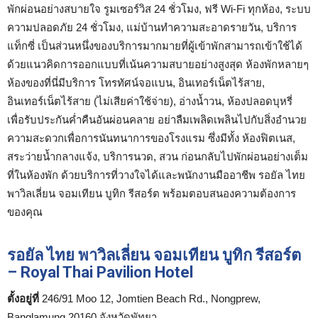
พักผ่อนอย่างสบายใจ รูมเซอร์วิส 24 ชั่วโมง, ฟรี Wi-Fi ทุกห้อง, ระบบ
ความปลอดภัย 24 ชั่วโมง, แม่บ้านทำความสะอาดรายวัน, บริการ
แท็กซี่ เป็นส่วนหนึ่งของบริการมากมายที่ผู้เข้าพักสามารถเข้าใช้ได้
ด้วยแนวคิดการออกแบบที่เน้นความสบายอย่างสูงสุด ห้องพักหลายๆ
ห้องของที่นี่มีบริการ โทรทัศน์จอแบน, อินเทอร์เน็ตไร้สาย,
อินเทอร์เน็ตไร้สาย (ไม่เสียค่าใช้จ่าย), อ่างน้ำวน, ห้องปลอดบุหรี่
เพื่อรับประกันค่ำคืนอันผ่อนคลาย อย่าลืมเพลิดเพลินไปกับสิ่งอำนวย
ความสะดวกเพื่อการนันทนาการของโรงแรม ซึ่งมีทั้ง ห้องฟิตเนส,
สระว่ายน้ำกลางแจ้ง, บริการนวด, สวน ก่อนกลับไปพักผ่อนอย่างเต็ม
ที่ในห้องพัก ด้วยบริการที่วางใจได้และพนักงานมืออาชีพ รอยัล ไทย
พาวิลเลี่ยน จอมเทียน บูทิก รีสอร์ต พร้อมตอบสนองความต้องการ
ของคุณ
รอยัล ไทย พาวิลเลี่ยน จอมเทียน บูทิก รีสอร์ต
– Royal Thai Pavilion Hotel
ตั้งอยู่ที่
246/91 Moo 12, Jomtien Beach Rd., Nongprew,
Banglamung 20160 จังหวัดพัทยา